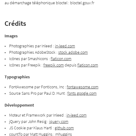
au démarchage téléphonique bloctel : bloctel.gouv.fr
ACCUEIL
Une question 
Crédits
NOS PISCINES
Images
02 54 61 59 38
NOS SPAS
Photographies par Inleed :
in-leed.com
OS ÉQUIPEMENTS
Photographies AdobeStock :
stock.adobe.com
Icônes par Smashicons :
flaticon.com
ENTRETIEN
Icônes par Freepik :
freepik.com
depuis
flaticon.com
NOS PRODUITS
Typographies
Rejoignez-nous
FontAwesome par Fonticons, Inc :
fontawesome.com
EN IMAGES
Source Sans Pro par Paul D. Hunt :
fonts.google.com
AVIS
Développement
Restez infor
Moteur et Framework par Inleed :
in-leed.com
ACTUALITÉS
jQuery par John Resig :
jquery.com
INSCRIPTION NEWSL
JS Cookie par Klaus Hartl :
github.com
CONTACT
countTo par Matt Huggins :
mhuggins