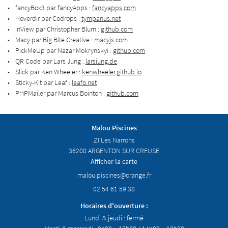
fancyBox3 par fancyApps :
fancyapps.com
Hoverdir par Codrops :
tympanus.net
inView par Christopher Blum :
github.com
Macy par Big Bite Creative :
macyjs.com
PickMeUp par Nazar Mokrynskyi :
github.com
QR Code par Lars Jung :
larsjung.de
Slick par Ken Wheeler :
kenwheeler.github.io
Sticky-Kit par Leaf :
leafo.net
PHPMailer par Marcus Bointon :
github.com
Malou Piscines
ZI Les Narrons
36200 ARGENTON SUR CREUSE
Afficher la carte
02 54 61 59 38
Horaires d'ouverture :
Lundi & jeudi : fermé