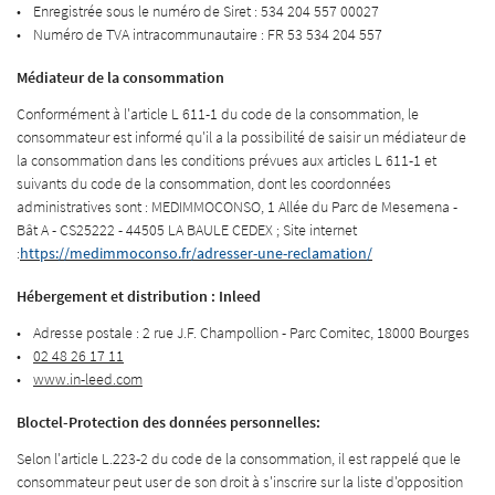
Enregistrée sous le numéro de Siret : 534 204 557 00027
Numéro de TVA intracommunautaire : FR 53 534 204 557
Médiateur de la consommation
En cochant cette case, vous consentez à recevoir nos propositions commerciales à l'adresse
Conformément à l'article L 611-1 du code de la consommation, le
email indiqué ci-dessus. Vous pouvez vous désinscrire à tout moment en utilisant
le
formulaire de désinscription
.
consommateur est informé qu'il a la possibilité de saisir un médiateur de
la consommation dans les conditions prévues aux articles L 611-1 et
INSCRIPTION
suivants du code de la consommation, dont les coordonnées
administratives sont : MEDIMMOCONSO, 1 Allée du Parc de Mesemena -
Bât A - CS25222 - 44505 LA BAULE CEDEX ; Site internet
:
https://medimmoconso.fr/adresser-une-reclamation/
Hébergement et distribution : Inleed
Adresse postale : 2 rue J.F. Champollion - Parc Comitec, 18000 Bourges
02 48 26 17 11
www.in-leed.com
Bloctel-Protection des données personnelles:
Selon l'article L.223-2 du code de la consommation, il est rappelé que le
consommateur peut user de son droit à s'inscrire sur la liste d'opposition