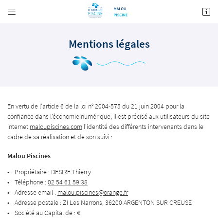


ZI Les Narrons
36200 ARGENTON SUR CREUSE
Mentions légales
02 54 61 59 38
En vertu de l'article 6 de la loi n° 2004-575 du 21 juin 2004 pour la
confiance dans l'économie numérique, il est précisé aux utilisateurs du site
internet
maloupiscines.com
l'identité des différents intervenants dans le
cadre de sa réalisation et de son suivi :
Adresse email de réception

Malou Piscines
Propriétaire : DESIRE Thierry
Recopier le code ci-contre

Téléphone :
02 54 61 59 38
Adresse email :
Rafraîchir le captcha

Adresse postale : ZI Les Narrons, 36200 ARGENTON SUR CREUSE
Société au Capital de : €